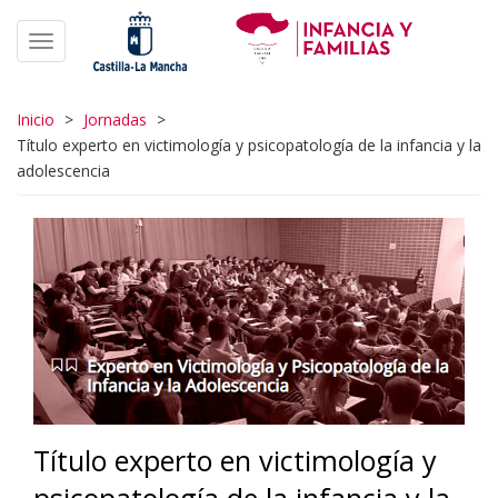
Pasar
al
Toggle navigation
contenido
principal
Inicio
>
Jornadas
>
Título experto en victimología y psicopatología de la infancia y la
adolescencia
Título experto en victimología y