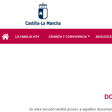
Pasar
al
contenido
principal
LA FAMILIA HOY
CRIANZA Y CONVIVENCIA
ADOLESCEN
+
PROYECTO VUELA
DOCUM
D
En esta sección tendrá acceso a aquellos documento