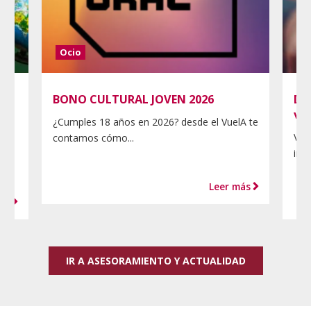
Ocio
So
BONO CULTURAL JOVEN 2026
De
ve
¿Cumples 18 años en 2026? desde el VuelA te
Viv
contamos cómo...
ima
Leer más
ás
IR A ASESORAMIENTO Y ACTUALIDAD